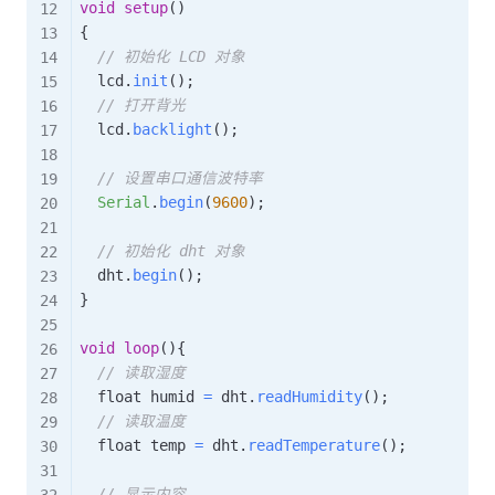
void
setup
(
)
{
// 初始化 LCD 对象
  lcd
.
init
(
)
;
// 打开背光
  lcd
.
backlight
(
)
;
// 设置串口通信波特率
Serial
.
begin
(
9600
)
;
// 初始化 dht 对象
  dht
.
begin
(
)
;
}
void
loop
(
)
{
// 读取湿度
  float humid 
=
 dht
.
readHumidity
(
)
;
// 读取温度
  float temp 
=
 dht
.
readTemperature
(
)
;
// 显示内容