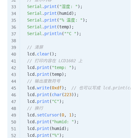
Serial
.
print
(
"湿度: "
)
;
Serial
.
print
(
humid
)
;
Serial
.
print
(
"% 温度: "
)
;
Serial
.
print
(
temp
)
;
Serial
.
println
(
"°C "
)
;
// 清屏
  lcd
.
clear
(
)
;
// 打印内容在 LCD1602 上
  lcd
.
print
(
"temp: "
)
;
  lcd
.
print
(
temp
)
;
// 输出度数符号
  lcd
.
write
(
0xdf
)
;
// 也可以写成 lcd.print(char
  lcd
.
print
(
char
(
223
)
)
;
  lcd
.
print
(
"C"
)
;
// 换行
  lcd
.
setCursor
(
0
,
1
)
;
  lcd
.
print
(
"humid: "
)
;
  lcd
.
print
(
humid
)
;
  lcd
.
print
(
"%"
)
;