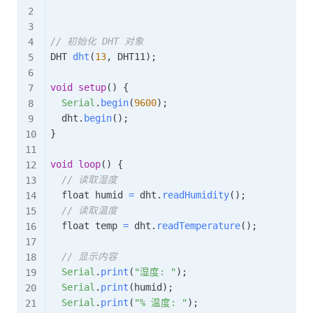
// 初始化 DHT 对象
DHT 
dht
(
13
,
 DHT11
)
;
void
setup
(
)
{
Serial
.
begin
(
9600
)
;
  dht
.
begin
(
)
;
}
void
loop
(
)
{
// 读取湿度
  float humid 
=
 dht
.
readHumidity
(
)
;
// 读取温度
  float temp 
=
 dht
.
readTemperature
(
)
;
// 显示内容
Serial
.
print
(
"湿度: "
)
;
Serial
.
print
(
humid
)
;
Serial
.
print
(
"% 温度: "
)
;