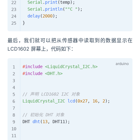
Serial
.
print
(
temp
)
;
Serial
.
println
(
"°C "
)
;
delay
(
2000
)
;
}
最后，我们就可以把从传感器中读取到的数据显示在
LCD1602 屏幕上，代码如下：
#
include
<LiquidCrystal_I2C.h>
#
include
<DHT.h>
// 声明 LCD1602 I2C 对象
LiquidCrystal_I2C
lcd
(
0x27
,
16
,
2
)
;
// 初始化 DHT 对象
DHT 
dht
(
13
,
 DHT11
)
;